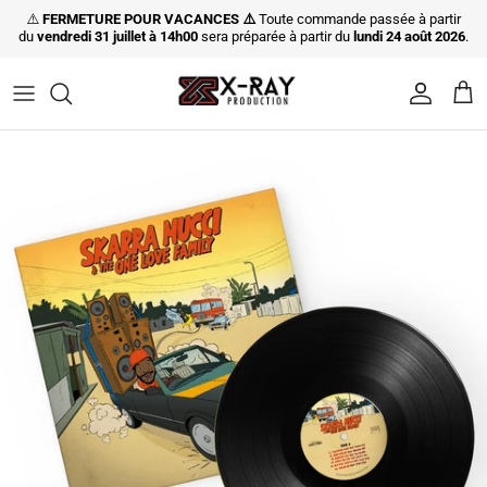
Aller au contenu
⚠️
FERMETURE POUR VACANCES ⚠️
Toute commande passée à partir
du
vendredi
31 juillet à 14h00
sera préparée à partir du
lundi 24 août 2026
.
Compte
Pani
Passer aux informations produits