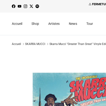
Aller au contenu
⚠️
FERMETU
Facebook
YouTube
Instagram
Twitter
Spotify
Accueil
Shop
Artistes
News
Tour
Accueil
SKARRA MUCCI
Skarra Mucci "Greater Than Great" Vinyle Edi
Passer aux informations produits