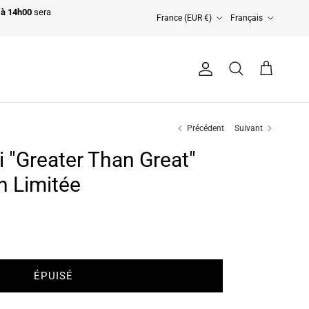
Pays
Langue
t à 14h00
sera
France (EUR €)
Français
Compte
Panier
Recherche
Précédent
Suivant
 "Greater Than Great"
on Limitée
ÉPUISÉ