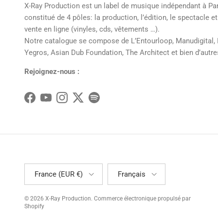
X-Ray Production est un label de musique indépendant à Pa
constitué de 4 pôles: la production, l’édition, le spectacle et
vente en ligne (vinyles, cds, vêtements …).
Notre catalogue se compose de L’Entourloop, Manudigital,
Yegros, Asian Dub Foundation, The Architect et bien d’autre
Rejoignez-nous :
Facebook
YouTube
Instagram
Twitter
Spotify
Pays
Langue
France (EUR €)
Français
© 2026
X-Ray Production
.
Commerce électronique propulsé par
Shopify