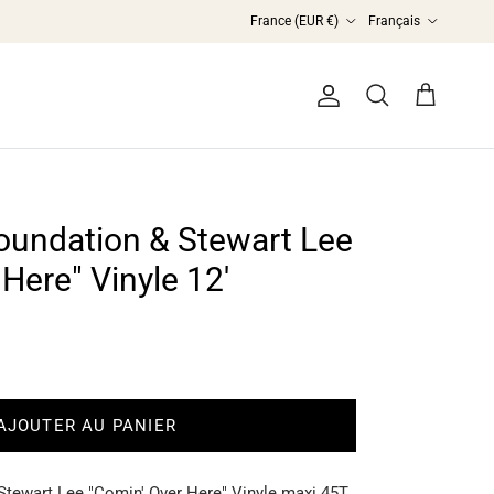
Pays
Langue
France (EUR €)
Français
Compte
Panier
Recherche
oundation & Stewart Lee
Here" Vinyle 12'
AJOUTER AU PANIER
Stewart Lee "Comin' Over Here" Vinyle maxi 45T