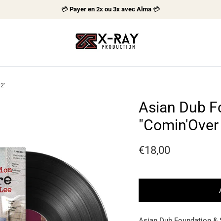
💳
Payer en 2x ou 3x avec Alma
💳
2'
Asian Dub F
"Comin'Over 
Prix habituel
€18,00
Asian Dub Foundation & 