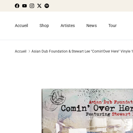
Aller au contenu
Facebook
YouTube
Instagram
Twitter
Spotify
Accueil
Shop
Artistes
News
Tour
Accueil
Asian Dub Foundation & Stewart Lee "Comin'Over Here" Vinyle 1
Passer aux informations produits