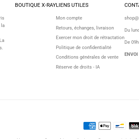
BOUTIQUE X-RAY
LIENS UTILES
CONT
ris
Mon compte
shop@x
 la
Retours, échanges, livraison
Du lund
Exercer mon droit de rétractation
 La
De 09h
Politique de confidentialité
s.
ENVOI
Conditions générales de vente
Réserve de droits - IA