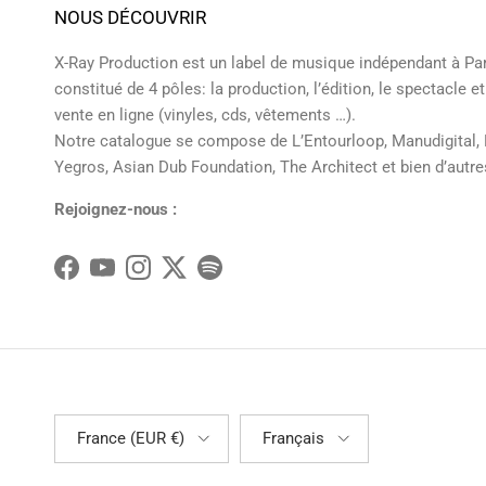
NOUS DÉCOUVRIR
X-Ray Production est un label de musique indépendant à Pa
constitué de 4 pôles: la production, l’édition, le spectacle et
vente en ligne (vinyles, cds, vêtements …).
Notre catalogue se compose de L’Entourloop, Manudigital,
Yegros, Asian Dub Foundation, The Architect et bien d’autre
Rejoignez-nous :
Facebook
YouTube
Instagram
Twitter
Spotify
Pays
Langue
France (EUR €)
Français