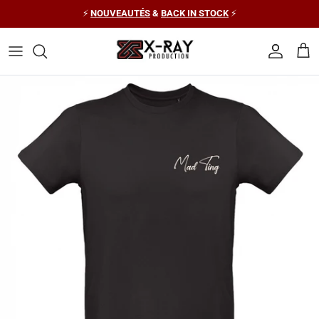
Aller au contenu
⚡
NOUVEAUTÉS
&
BACK IN STOCK
⚡
Compte
Pani
Passer aux informations produits