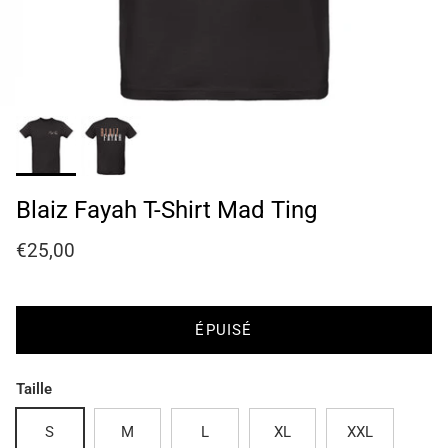
Blaiz Fayah T-Shirt Mad Ting
Prix habituel
€25,00
ÉPUISÉ
Taille
S
M
L
XL
XXL