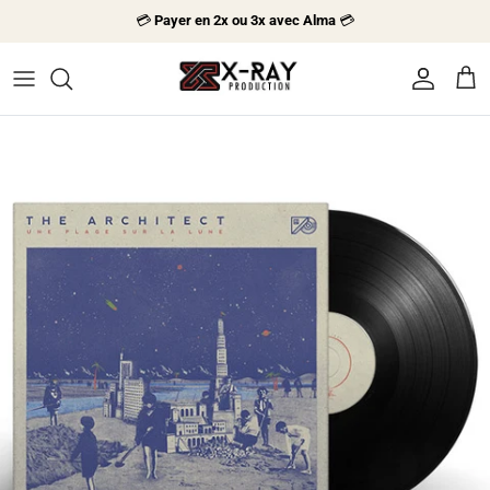
Aller au contenu
💳
Payer en 2x ou 3x avec Alma
💳
Compte
Pani
Passer aux informations produits